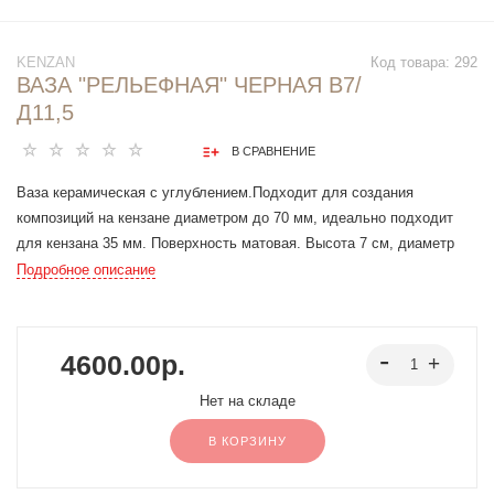
KENZAN
Код товара:
292
ВАЗА "РЕЛЬЕФНАЯ" ЧЕРНАЯ В7/
Д11,5
В СРАВНЕНИЕ
Ваза керамическая с углублением.Подходит для создания
композиций на кензане диаметром до 70 мм, идеально подходит
для кензана 35 мм. Поверхность матовая. Высота 7 см, диаметр
11,5 см. Вес 340 г. Цвет — черный.
Подробное описание
4600.00р.
Нет на складе
В КОРЗИНУ