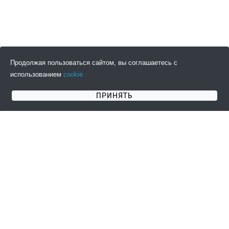
Продолжая пользоваться сайтом, вы соглашаетесь с
использованием
cookie
ПОДПИСАТЬСЯ НА НОВОСТИ
ПРИНЯТЬ
СОГЛАШЕНИЯ
КЛИЕНТАМ
Пользовательское
Информация о доставке
соглашение
Информация об оплате
Публичная оферта