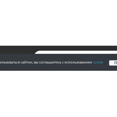
А НОВОСТИ
льзоваться сайтом, вы соглашаетесь с использованием
cookie
СОГЛАШЕНИЯ
КЛИЕНТ
Пользовательское соглашение
Информац
Публичная оферта
Информац
Политика конфиденциальности
Возврат 