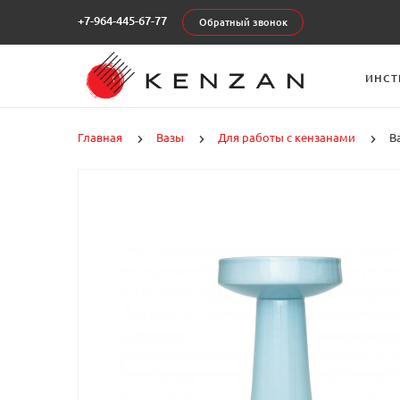
+7-964-445-67-77
Обратный звонок
ИНСТ
Главная
Вазы
Для работы с кензанами
В