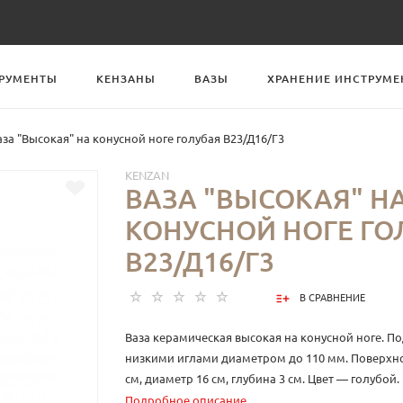
РУМЕНТЫ
КЕНЗАНЫ
ВАЗЫ
ХРАНЕНИЕ ИНСТРУМЕ
аза "Высокая" на конусной ноге голубая В23/Д16/Г3
KENZAN
ВАЗА "ВЫСОКАЯ" Н
КОНУСНОЙ НОГЕ ГО
В23/Д16/Г3
В СРАВНЕНИЕ
Ваза керамическая высокая на конусной ноге. По
низкими иглами диаметром до 110 мм. Поверхно
см, диаметр 16 см, глубина 3 см. Цвет — голубой.
создания композиций на кензане.
Подробное описание