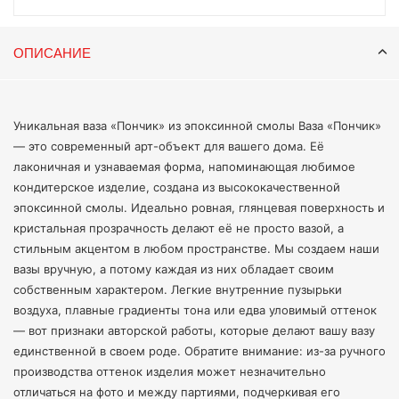
единственной в своем роде. Обратите внимание: из-за ручного
производства оттенок изделия может незначительно
отличаться на фото и между партиями, подчеркивая его
ОПИСАНИЕ
уникальность. Выберите свой уникальный «Пончик» и добавьте
интерьеру современной сладости! Диаметр вазы - 19 см,
диаметр отверстия - 7,5 см, высота - 4,3 см, глубина - 2 см,
цвет - пионовые мечты. Для вазы подходит кензан 70 мм.
Уникальная ваза «Пончик» из эпоксинной смолы Ваза «Пончик»
— это современный арт-объект для вашего дома. Её
лаконичная и узнаваемая форма, напоминающая любимое
кондитерское изделие, создана из высококачественной
эпоксинной смолы. Идеально ровная, глянцевая поверхность и
кристальная прозрачность делают её не просто вазой, а
стильным акцентом в любом пространстве. Мы создаем наши
вазы вручную, а потому каждая из них обладает своим
собственным характером. Легкие внутренние пузырьки
воздуха, плавные градиенты тона или едва уловимый оттенок
— вот признаки авторской работы, которые делают вашу вазу
единственной в своем роде. Обратите внимание: из-за ручного
производства оттенок изделия может незначительно
отличаться на фото и между партиями, подчеркивая его