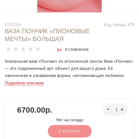
KENZAN
Код товара:
479
ВАЗА ПОНЧИК «ПИОНОВЫЕ
МЕЧТЫ» БОЛЬШАЯ
В СРАВНЕНИЕ
Уникальная ваза «Пончик» из эпоксинной смолы Ваза «Пончик»
— это современный арт-объект для вашего дома. Её
лаконичная и узнаваемая форма, напоминающая любимое
кондитерское изделие, создана из высококачественной
Подробное описание
эпоксинной смолы. Идеально ровная, глянцевая поверхность и
кристальная прозрачность делают её не просто вазой, а
стильным акцентом в любом пространстве. Мы создаем наши
6700.00р.
вазы вручную, а потому каждая из них обладает своим
собственным характером. Легкие внутренние пузырьки
Нет на складе
воздуха, плавные градиенты тона или едва уловимый оттенок
В КОРЗИНУ
— вот признаки авторской работы, которые делают вашу вазу