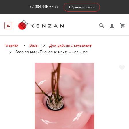
+7-964-445-67-77
Обратный звонок
Главная
Вазы
Для работы с кензанами
Ваза пончик «Пионовые мечты» большая