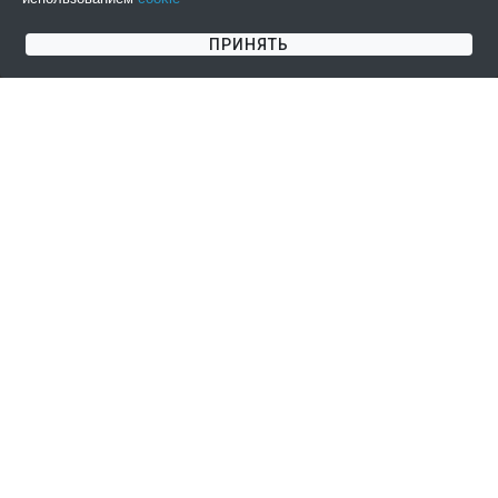
ПОДПИСАТЬСЯ НА НОВОСТИ
ПРИНЯТЬ
СОГЛАШЕНИЯ
КЛИЕНТАМ
Пользовательское
Информация о доставке
соглашение
Информация об оплате
Публичная оферта
Возврат товара
Политика
Контакты
конфиденциальности
О нас
МЫ В СЕТИ