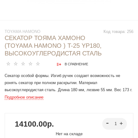
TOYAMA HAMONO
Код товара:
256
СЕКАТОР ТОЯМА ХАМОНО
(TOYAMA HAMONO ) T-25 YP180,
ВЫСОКОУГЛЕРОДИСТАЯ СТАЛЬ
В СРАВНЕНИЕ
Секатор особой формы. Изгиб ручек создает возможность не
ронять секатор при полном раскрытии. Материал
высокоуглеродистая сталь. Длина 180 мм, лезвие 55 мм. Вес 173 г.
Подходит для резки стеблей и веток до 15 мм.
Подробное описание
14100.00р.
Нет на складе