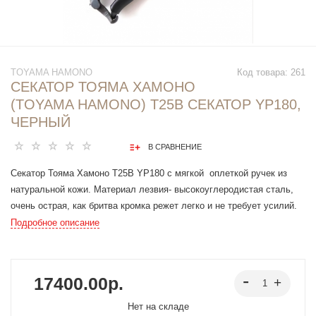
TOYAMA HAMONO
Код товара:
261
СЕКАТОР ТОЯМА ХАМОНО
(TOYAMA HAMONO) T25B СЕКАТОР YP180,
ЧЕРНЫЙ
В СРАВНЕНИЕ
Секатор Тояма Хамоно T25B YP180 с мягкой оплеткой ручек из
натуральной кожи. Материал лезвия- высокоуглеродистая сталь,
очень острая, как бритва кромка режет легко и не требует усилий.
Длина 190 мм, лезвие 55 мм. Вес 224 г. Цвет — черный.
Подробное описание
Инструмент выполнен, заточен и подогнан вручную, является
одновременно прекрасным инструментом, эстетичным украшением
в вашей работе и, несомненно, произведением искусства,
17400.00р.
хранящим древние традиции японских мастеров и достижения
высоких технологий. Произведенный из высокоуглеродистой стали
Нет на складе