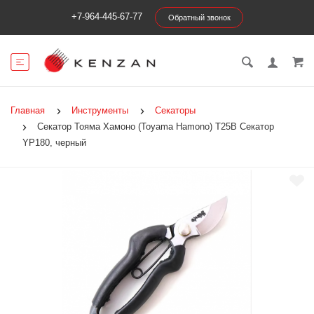
+7-964-445-67-77
Обратный звонок
Главная
Инструменты
Секаторы
Секатор Тояма Хамоно (Toyama Hamono) T25B Секатор
YP180, черный