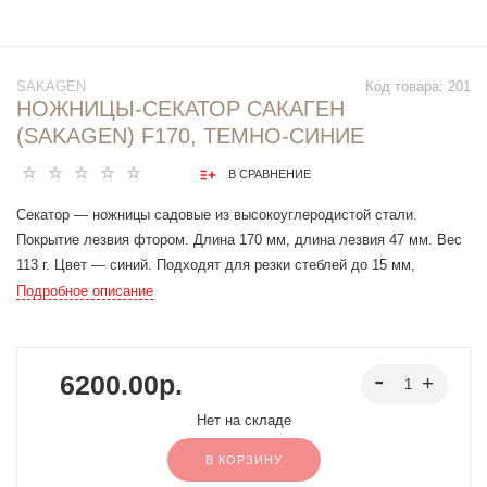
SAKAGEN
Код товара:
201
НОЖНИЦЫ-СЕКАТОР САКАГЕН
(SAKAGEN) F170, ТЕМНО-СИНИЕ
В СРАВНЕНИЕ
Секатор — ножницы садовые из высокоуглеродистой стали.
Покрытие лезвия фтором. Длина 170 мм, длина лезвия 47 мм. Вес
113 г. Цвет — синий. Подходят для резки стеблей до 15 мм,
отлично справляются с полыми и мягкими стеблями, не пережимая
Подробное описание
их при резке.
6200.00р.
Нет на складе
В КОРЗИНУ