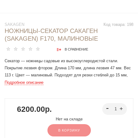
SAKAGEN
Код товара:
198
НОЖНИЦЫ-СЕКАТОР САКАГЕН
(SAKAGEN) F170, МАЛИНОВЫЕ
В СРАВНЕНИЕ
Секатор — ножницы садовые из высокоуглеродистой стали.
Покрытие лезвия фтором. Длина 170 мм, длина лезвия 47 мм. Вес
113 г. Цвет — малиновый. Подходят для резки стеблей до 15 мм,
отлично справляются с полыми и мягкими стеблями, не пережимая
Подробное описание
их при резке.
6200.00р.
Нет на складе
В КОРЗИНУ