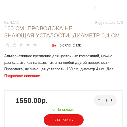
KENZAN
Код товара:
170
160 СМ, ПРОВОЛОКА НЕ
ЗНАЮЩАЯ УСТАЛОСТИ, ДИАМЕТР 0,4 СМ
В СРАВНЕНИЕ
Альтернативное крепление для цветочных композиций, можно
располагать как на вазе, так и на любой другой поверхности.
Проволока, не знающая усталости, 160 см, диаметр 4 мм. Для
создания цветочных композиций на высоких или плоских вазах.
Подробное описание
Является альтернативным видом крепления цветов
1550.00р.
На складе
В КОРЗИНУ