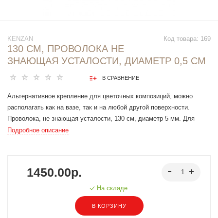
KENZAN
Код товара:
169
130 СМ, ПРОВОЛОКА НЕ
ЗНАЮЩАЯ УСТАЛОСТИ, ДИАМЕТР 0,5 СМ
В СРАВНЕНИЕ
Альтернативное крепление для цветочных композиций, можно
располагать как на вазе, так и на любой другой поверхности.
Проволока, не знающая усталости, 130 см, диаметр 5 мм. Для
создания цветочных композиций на высоких или плоских вазах.
Подробное описание
Является альтернативным видом крепления цветов
1450.00р.
На складе
В КОРЗИНУ