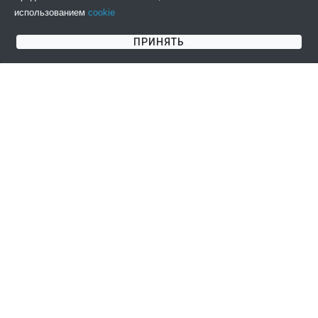
использованием
cookie
ПОДПИСАТЬСЯ НА НОВОСТИ
ПРИНЯТЬ
СОГЛАШЕНИЯ
КЛИЕНТАМ
Пользовательское
Информация о доставке
соглашение
Информация об оплате
Публичная оферта
Возврат товара
Политика
Контакты
конфиденциальности
О нас