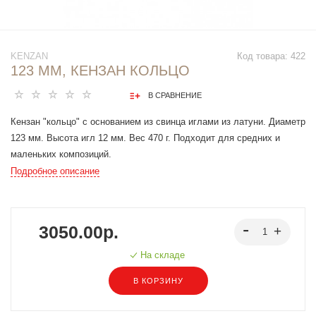
KENZAN
Код товара:
422
123 ММ, КЕНЗАН КОЛЬЦО
В СРАВНЕНИЕ
Кензан "кольцо" с основанием из свинца иглами из латуни. Диаметр
123 мм. Высота игл 12 мм. Вес 470 г. Подходит для средних и
маленьких композиций.
Создание цветочной композиции путем накалывания стеблей на
Подробное описание
латунные иглы кензана или расположения стеблей между иглами.
Тяжёлая основа из свинца за счёт веса делает кензан устойчивым,
что позволяет не использовать дополнительные крепления, кроме
3050.00р.
сбалансированной композиции.
На складе
В КОРЗИНУ