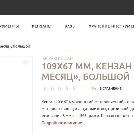
РУМЕНТЫ
КЕНЗАНЫ
ВАЗЫ
ХРАНЕНИЕ ИНСТРУМЕ
месяц», большой
ISHIZAKI KENZAN
109X67 ММ, КЕНЗАН
МЕСЯЦ», БОЛЬШОЙ
В СРАВНЕНИЕ
Кензан 109*67 мм японский металлический, сост
материал свинец и латунные иглы, с резинкой, д
основания 8 мм, вес 563 грамм. Кензан состоит и
скрепляются между собой, могут использоваться
Подробное описание
небольшие кензаны, или как один большой. Кен