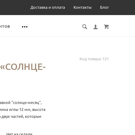
Доставка и оплата
Контакты
Блог
НТОВ
Код товара:
121
 «СОЛНЦЕ-
авной "солнце-месяц",
лина иглы 12 мм, высота
з двух частей, которые
 как отдельные
зан предназначен для
Нет на складе