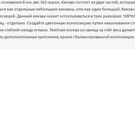
 основания 8 мм, вес 563 грамм. Кензан состоит из двух частей, котор
ться как отдельные небольшие кензаны, или как один большой. Кенза
зиций. Данный кензан может использоваться в трех размерах: 109*67 
яц - отдельно. Создайте цветочную композицию путем накалывания ст
 стеблей между иглами. Тяжёлая основа из свинца за счёт веса делает
ать дополнительные крепления, кроме сбалансированной композиции.