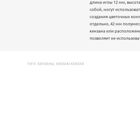
длина иглы 12 мм, высота
собой, могут использова
создания цветочных компо
отдельно, 42 мм полумес
кензана или расположения
позволяет не использов
ТЭГИ:
КЕНЗАНЫ
,
ISHIZAKI KENZAN