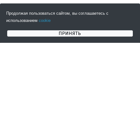
Продолжая пользоваться сайтом, вы соглашаетесь с
использованием
cookie
ПОДПИСАТЬСЯ НА НОВОСТИ
ПРИНЯТЬ
СОГЛАШЕНИЯ
КЛИЕНТАМ
Пользовательское
Информация о доставке
соглашение
Информация об оплате
Публичная оферта
Возврат товара
Политика
Контакты
конфиденциальности