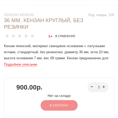
ISHIZAKI KENZAN
Код товара:
128
36 ММ, КЕНЗАН КРУГЛЫЙ, БЕЗ
РЕЗИНКИ
В СРАВНЕНИЕ
Кензан японский, материал свинцовое основание с латунными
иглами, стандартный, без резиночки, диаметр 36 мм, игла 10 мм,
высота основания 7 мм, вес 69 грамм. Кензан предназначен для
создания цветочных композиций. Данный кензан можно
Подробное описание
использовать для минималистичных композиций. Создайте
цветочную композицию путем накалывания стеблей на латунные
иглы кензана или расположения стеблей между иглами. Тяжёлая
900.00р.
основа из свинца за счёт веса делает кензан устойчивым, что
позволяет не использовать дополнительные крепления, кроме
Нет на складе
сбалансированной композиции.
В КОРЗИНУ