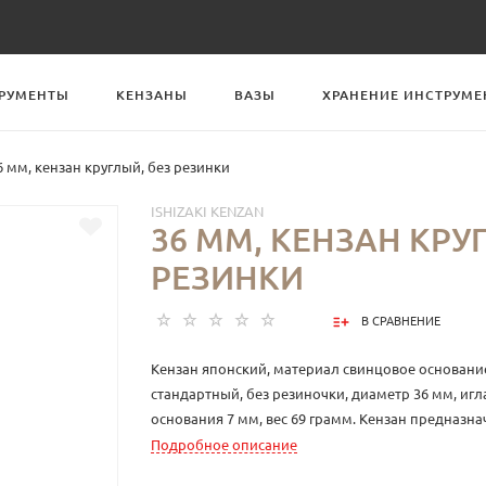
РУМЕНТЫ
КЕНЗАНЫ
ВАЗЫ
ХРАНЕНИЕ ИНСТРУМЕ
6 мм, кензан круглый, без резинки
ISHIZAKI KENZAN
36 ММ, КЕНЗАН КРУ
РЕЗИНКИ
В СРАВНЕНИЕ
Кензан японский, материал свинцовое основани
стандартный, без резиночки, диаметр 36 мм, игл
основания 7 мм, вес 69 грамм. Кензан предназна
цветочных композиций. Данный кензан можно и
Подробное описание
минималистичных композиций. Создайте цвето