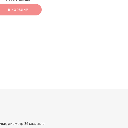
 или расположения
за счёт веса делает
В КОРЗИНУ
вать дополнительные
и.
чки, диаметр 36 мм, игла