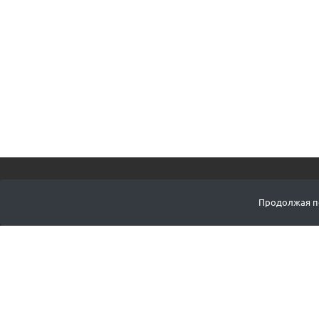
ПОДПИСАТЬСЯ Н
Продолжая по
КЕНЗАН МАРКЕТ
Мы не только продаем качественные инструменты и
кензаны, но и вдохновляем людей цветами,