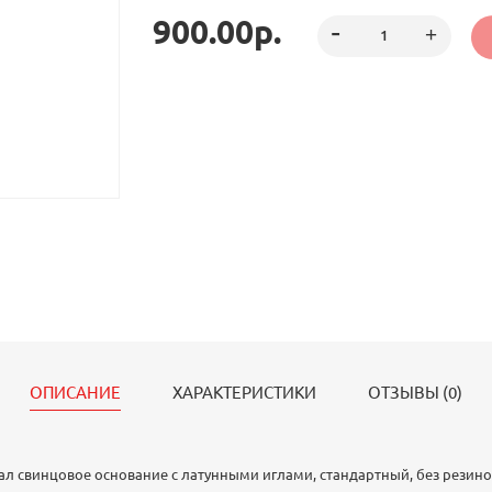
накалывания стеблей на латунные иглы кензана
900.00р.
стеблей между иглами. Тяжёлая основа из свинца 
кензан устойчивым, что позволяет не использо
крепления, кроме сбалансированной композици
ОПИСАНИЕ
ХАРАКТЕРИСТИКИ
ОТЗЫВЫ (0)
ал свинцовое основание с латунными иглами, стандартный, без резино