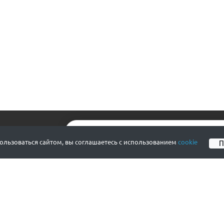
А НОВОСТИ
льзоваться сайтом, вы соглашаетесь с использованием
cookie
СОГЛАШЕНИЯ
КЛИЕНТ
Пользовательское соглашение
Информац
Публичная оферта
Информац