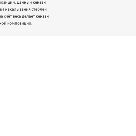
мпозиций. Данный кензан
ем накалывания стеблей
а счёт веса делает кензан
нной композиции.