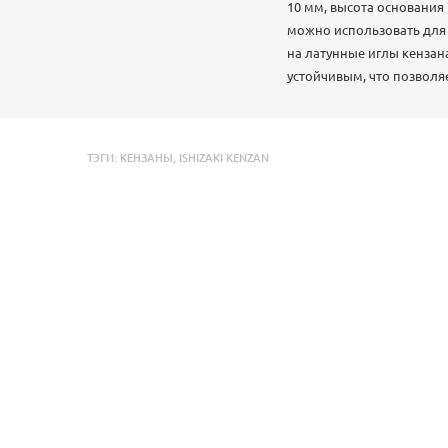
10 мм, высота основания
можно использовать для
на латунные иглы кензана
устойчивым, что позвол
ТЭГИ:
КЕНЗАНЫ
,
ISHIZAKI KENZAN