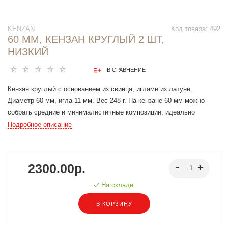
KENZAN
Код товара:
492
60 ММ, КЕНЗАН КРУГЛЫЙ 2 ШТ,
НИЗКИЙ
В СРАВНЕНИЕ
Кензан круглый с основанием из свинца, иглами из латуни.
Диаметр 60 мм, игла 11 мм. Вес 248 г. На кензане 60 мм можно
собрать средние и минималистичные композиции, идеально
подходит для тех, кто впервые знакомится с кензаном. Рассчитан
Подробное описание
на 5-15 стеблей. У кензана есть съемная резиновая окантовка для
препятствия скольжению в вазе. Тяжёлая основа из свинца за счёт
своего веса делает кензан устойчивым, что позволяет не
2300.00р.
использовать дополнительных креплений. В комплекте 2 кензана.
При покупке кензана мы предоставляем доступ к урокам по
На складе
композиции на кензане, чтобы вы могли начать творить легко и
В КОРЗИНУ
знали о кензанах больше.