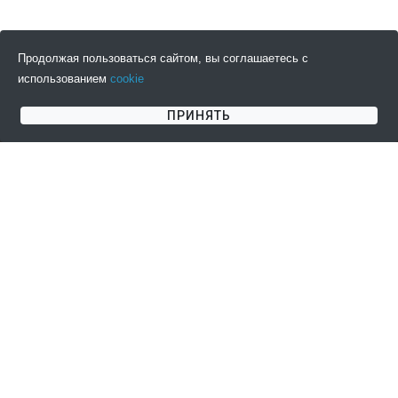
Продолжая пользоваться сайтом, вы соглашаетесь с
использованием
cookie
ПОДПИСАТЬСЯ НА НОВОСТИ
ПРИНЯТЬ
СОГЛАШЕНИЯ
КЛИЕНТАМ
Пользовательское
Информация о доставке
соглашение
Информация об оплате
Публичная оферта
Возврат товара
Политика
Контакты
конфиденциальности