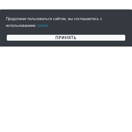
Продолжая пользоваться сайтом, вы соглашаетесь с
использованием
cookie
ПОДПИСАТЬСЯ НА НОВОСТИ
ПРИНЯТЬ
СОГЛАШЕНИЯ
КЛИЕНТАМ
Пользовательское
Информация о доставке
соглашение
Информация об оплате
Публичная оферта
Возврат товара
Политика
Контакты
конфиденциальности