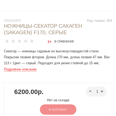
SAKAGEN
Код товара:
404
НОЖНИЦЫ-СЕКАТОР САКАГЕН
(SAKAGEN) F170, СЕРЫЕ
В СРАВНЕНИЕ
Секатор — ножницы садовые из высокоуглеродистой стали.
Покрытие лезвия фтором. Длина 170 мм, длина лезвия 47 мм. Вес
113 г. Цвет — серый. Подходят для резки стеблей до 15 мм,
отлично справляются с полыми и мягкими стеблями, не пережимая
Подробное описание
их при резке.
6200.00р.
Нет на складе
В КОРЗИНУ