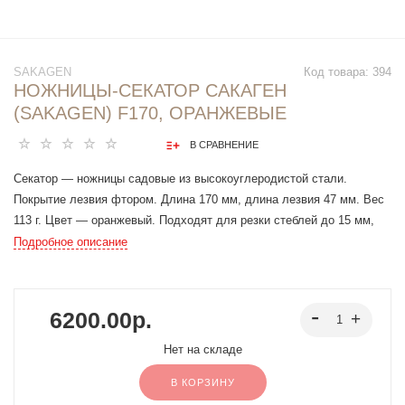
SAKAGEN
Код товара:
394
НОЖНИЦЫ-СЕКАТОР САКАГЕН
(SAKAGEN) F170, ОРАНЖЕВЫЕ
В СРАВНЕНИЕ
Секатор — ножницы садовые из высокоуглеродистой стали.
Покрытие лезвия фтором. Длина 170 мм, длина лезвия 47 мм. Вес
113 г. Цвет — оранжевый. Подходят для резки стеблей до 15 мм,
отлично справляются с полыми и мягкими стеблями, не пережимая
Подробное описание
их при резке.
6200.00р.
Нет на складе
В КОРЗИНУ