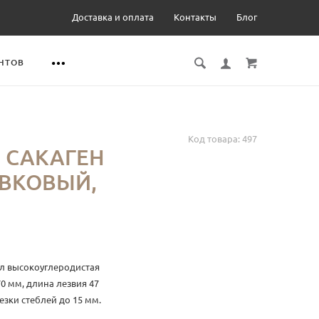
Доставка и оплата
Контакты
Блог
НТОВ
Код товара:
497
 САКАГЕН
ИВКОВЫЙ,
л высокоуглеродистая
0 мм, длина лезвия 47
езки стеблей до 15 мм.
теблями, не пережимает