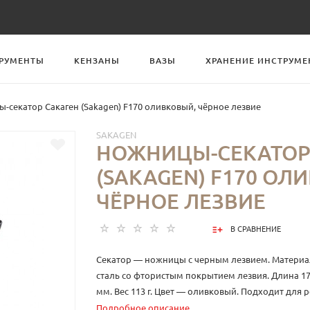
РУМЕНТЫ
КЕНЗАНЫ
ВАЗЫ
ХРАНЕНИЕ ИНСТРУМЕ
-секатор Сакаген (Sakagen) F170 оливковый, чёрное лезвие
SAKAGEN
НОЖНИЦЫ-СЕКАТОР
(SAKAGEN) F170 ОЛ
ЧЁРНОЕ ЛЕЗВИЕ
В СРАВНЕНИЕ
Секатор — ножницы с черным лезвием. Материа
сталь со фтористым покрытием лезвия. Длина 17
мм. Вес 113 г. Цвет — оливковый. Подходит для р
Отлично справляется с травянистыми, полыми с
Подробное описание