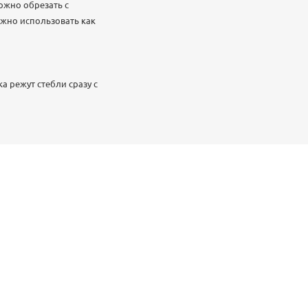
ожно обрезать с
жно использовать как
 режут стебли сразу с