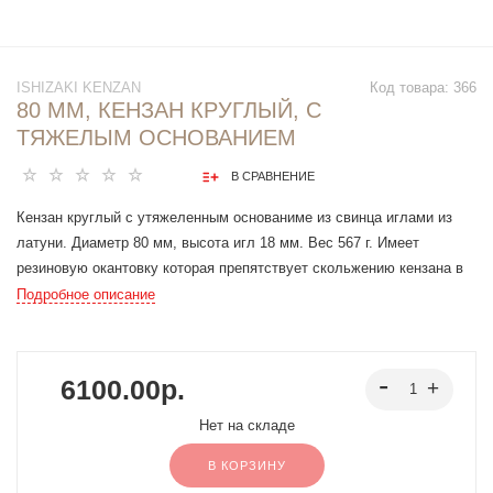
ISHIZAKI KENZAN
Код товара:
366
80 ММ, КЕНЗАН КРУГЛЫЙ, С
ТЯЖЕЛЫМ ОСНОВАНИЕМ
В СРАВНЕНИЕ
Кензан круглый с утяжеленным основаниме из свинца иглами из
латуни. Диаметр 80 мм, высота игл 18 мм. Вес 567 г. Имеет
резиновую окантовку которая препятствует скольжению кензана в
вазе и обеспечивает надежное сцепление с вазой. Подходит для
Подробное описание
средних и больших композиций на 10 — 35 стебелей.
6100.00р.
Нет на складе
В КОРЗИНУ